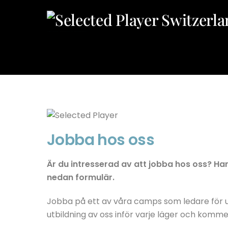
Skip
to
content
Selected Player – das Floorball-Camp, das die besten Elite- und Nationalspieler von heute hervorgebracht hat!
Jobba hos oss
Är du intresserad av att jobba hos oss? Har
nedan formulär.
Jobba på ett av våra camps som ledare för u
utbildning av oss inför varje läger och komme