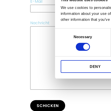
E-Mail
We use cookies to personalis
information about your use of
other information that you’ve
Nachricht
C
Necessary
o
n
s
e
n
DENY
t
S
e
l
e
c
t
SCHICKEN
i